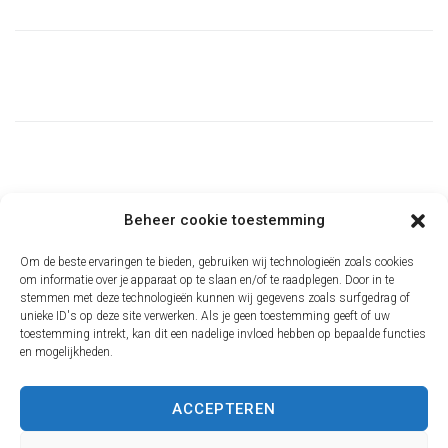
Beheer cookie toestemming
Om de beste ervaringen te bieden, gebruiken wij technologieën zoals cookies
om informatie over je apparaat op te slaan en/of te raadplegen. Door in te
stemmen met deze technologieën kunnen wij gegevens zoals surfgedrag of
NVJJL
unieke ID's op deze site verwerken. Als je geen toestemming geeft of uw
toestemming intrekt, kan dit een nadelige invloed hebben op bepaalde functies
en mogelijkheden.
Contact
Over NVJJL
Bijscholing is het bijspijkeren om jezelf te blijven
ACCEPTEREN
ontwikkelen
Agenda