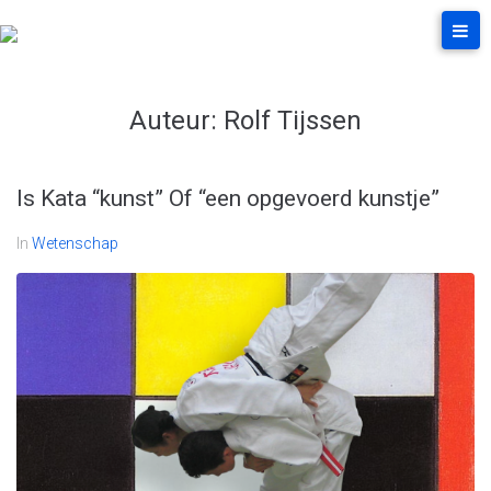
Skip
to
content
Auteur:
Rolf Tijssen
Is Kata “kunst” Of “een opgevoerd kunstje”
In
Wetenschap