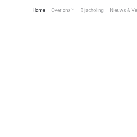
Home
Over ons
Bijscholing
Nieuws & Ve
NVJJL
EN IK. EEN STERK TEAM