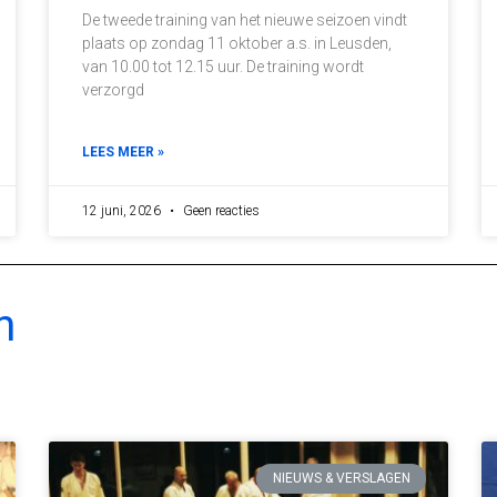
De tweede training van het nieuwe seizoen vindt
plaats op zondag 11 oktober a.s. in Leusden,
van 10.00 tot 12.15 uur. De training wordt
verzorgd
LEES MEER »
12 juni, 2026
Geen reacties
n
NIEUWS & VERSLAGEN