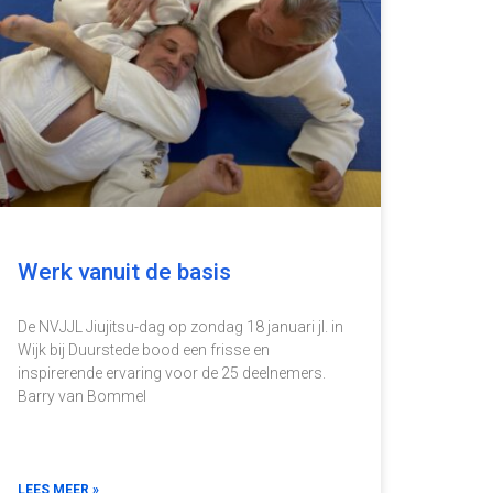
Werk vanuit de basis
De NVJJL Jiujitsu-dag op zondag 18 januari jl. in
Wijk bij Duurstede bood een frisse en
inspirerende ervaring voor de 25 deelnemers.
Barry van Bommel
LEES MEER »