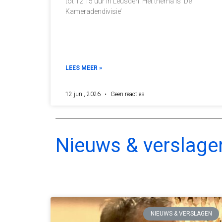
tot 12.15 uur in Leusden. Het thema is ‘De
Kameradendivisie’
LEES MEER »
12 juni, 2026
Geen reacties
Nieuws & verslage
NIEUWS & VERSLAGEN