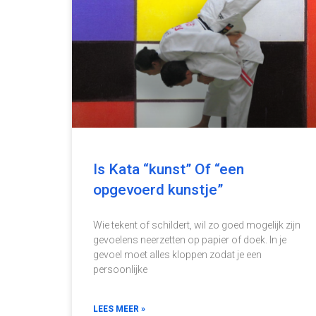
Is Kata “kunst” Of “een
opgevoerd kunstje”
Wie tekent of schildert, wil zo goed mogelijk zijn
gevoelens neerzetten op papier of doek. In je
gevoel moet alles kloppen zodat je een
persoonlijke
LEES MEER »