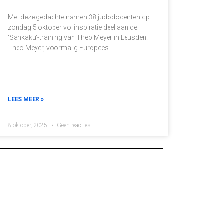
Met deze gedachte namen 38 judodocenten op
zondag 5 oktober vol inspiratie deel aan de
‘Sankaku’-training van Theo Meyer in Leusden.
Theo Meyer, voormalig Europees
LEES MEER »
8 oktober, 2025
Geen reacties