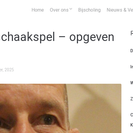
Home
Over ons
Bijscholing
Nieuws & Ve
 schaakspel – opgeven
D
I
er, 2025
W
Z
C
K