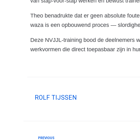
van stap-voor-stap werken en bewust traine
Theo benadrukte dat er geen absolute foute
waza is een opbouwend proces — slordighed
Deze NVJJL-training bood de deelnemers waa
werkvormen die direct toepasbaar zijn in hu
ROLF TIJSSEN
PREVIOUS