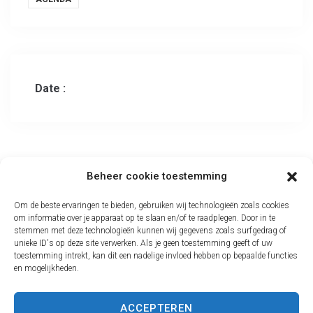
Date :
Beheer cookie toestemming
Om de beste ervaringen te bieden, gebruiken wij technologieën zoals cookies
om informatie over je apparaat op te slaan en/of te raadplegen. Door in te
stemmen met deze technologieën kunnen wij gegevens zoals surfgedrag of
NVJJL
unieke ID's op deze site verwerken. Als je geen toestemming geeft of uw
toestemming intrekt, kan dit een nadelige invloed hebben op bepaalde functies
en mogelijkheden.
Contact
Over NVJJL
Bijscholing is het bijspijkeren om jezelf te blijven
ACCEPTEREN